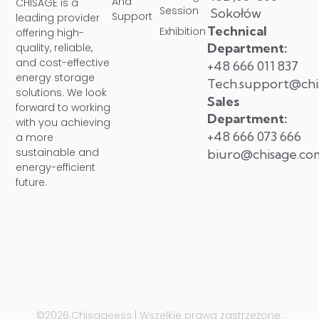
And
CHISAGE is a
Session
Sokołów
Support
leading provider
Technical
Exhibition
offering high-
Department:
quality, reliable,
and cost-effective
+48 666 011 837
energy storage
Tech.support@chi
solutions. We look
Sales
forward to working
Department:
with you achieving
+48 666 073 666
a more
sustainable and
biuro@chisage.co
energy-efficient
future.
©2026.Chisageess | Wszelkie prawa zastrzeżone.