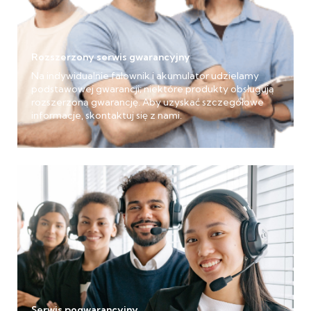
Rozszerzony serwis gwarancyjny
Na indywidualnie falownik i akumulator udzielamy
podstawowej gwarancji; niektóre produkty obsługują
rozszerzoną gwarancję. Aby uzyskać szczegółowe
informacje, skontaktuj się z nami.
Serwis pogwarancyjny