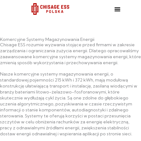
跳
至
内
容
Komercyjne Systemy Magazynowania Energii
Chisage ESS rozumie wyzwania stojące przed firmami w zakresie
zarządzania i ograniczania zużycia energii. Dlatego opracowaliśmy
zaawansowane komercyjne systemy magazynowania energii, które
zmienią sposób wykorzystania i przechowywania energii.
Nasze komercyjne systemy magazynowania energii, o
standardowej pojemności 215 kWh i 372 kWh, mają modułową
konstrukcję ułatwiającą transport i instalację, zasilaną wiodącymi w
branży bateriami litowo-żelazowo-fosforanowymi, które
skutecznie wydłużają cykl życia. Są one zdolne do głębokiego
uczenia algorytmicznego, pozyskiwania w czasie rzeczywistym
informacji o stanie komponentów, autodiagnostyki i zdalnego
sterowania. Systemy te oferują korzyści w postaci przesunięcia
szczytów w celu obniżenia rachunków za energię elektryczną,
pracy z odnawialnymi źródłami energii, zwiększenia stabilności
dostaw energii odnawialnej i wspierania aplikacji po stronie sieci.