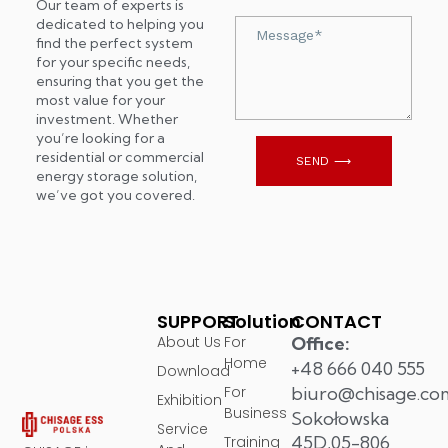
Our team of experts is
dedicated to helping you
Wiadomość
find the perfect system
for your specific needs,
ensuring that you get the
most value for your
investment. Whether
you’re looking for a
residential or commercial
SEND ⟶
energy storage solution,
we’ve got you covered.
SUPPORT
Solution
CONTACT
About Us
For
Office:
Home
+48 666 040 555
Download
For
biuro@chisage.co
Exhibition
Business
Sokołowska
Service
45D,05-806
Training