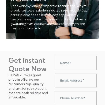
Zapewniamy lokalne wsparcie techniczne, w tym
próbki testowe, szkolenia dotyczące produktów;
przez pierwsze sześć miesięcy zapewniamy
bezpłatną wymianę nowych jednostek, w okresie
gwarancyjnym zapewniamy bezpłatną wymianę
części zamiennych.
Get Instant
Nazwa
Quote Now
CHISAGE takes great
Adres
pride in offering our
e-
customers top-quality
mail
energy storage solutions
that are both reliable and
Numer
affordable.
telefonu